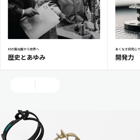
村の鍛冶屋から世界へ
あくなき探究心
歴史とあゆみ
開発力