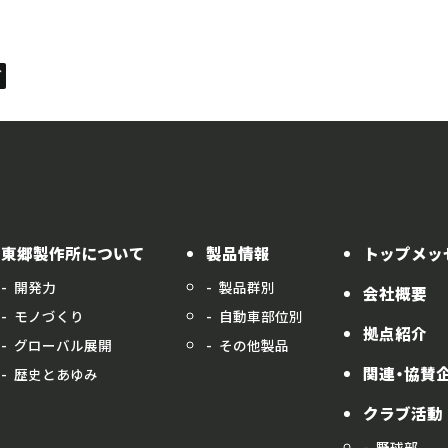
グ
東郷製作所について
製品情報
トップメッ
開発力
製品群別
会社概要
モノづくり
自動車部位別
拠点紹介
グローバル展開
その他製品
関連・協賛
歴史とあゆみ
クラブ活動
野球部