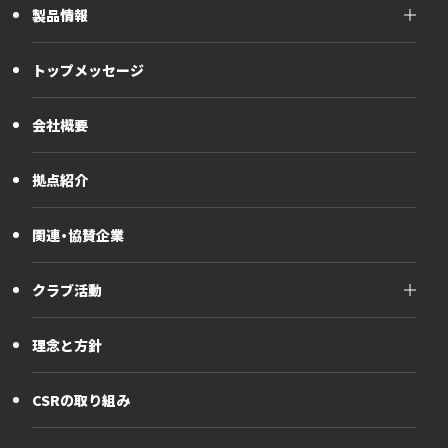
東郷製作所について
製品情報
開発力
製品情報
モノづくり
トップメッセージ
製品群別
グローバル展開
自動車部位別
歴史とあゆみ
会社概要
その他製品
拠点紹介
関連・協賛企業
クラブ活動
クラブ活動
理念と方針
野球部
テニス部
CSRの取り組み
EVエコクラブ