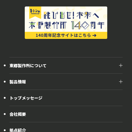
東郷製作所について
東郷製作所について
製品情報
開発力
製品情報
モノづくり
トップメッセージ
製品群別
グローバル展開
自動車部位別
歴史とあゆみ
会社概要
その他製品
拠点紹介