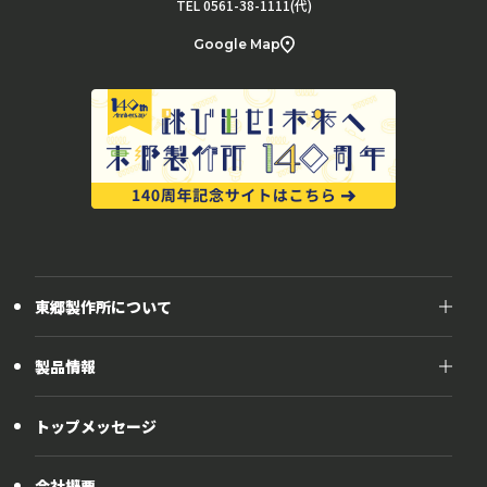
TEL 0561-38-1111(代)
Google Map
東郷製作所について
東郷製作所について
製品情報
開発力
製品情報
モノづくり
トップメッセージ
製品群別
グローバル展開
自動車部位別
歴史とあゆみ
会社概要